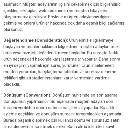
aşamadır. Müşteri adaylarının ilgisini çekebilmek için bilgilendirici
içerikler, e-kitaplar, web seminerleri ve müşteri hikayeleri
oluşturmanız gerekiyor. Böylece müşteri adaylarının ilgisini
çekmiş ve onlara ürünler hakkında çok daha detaylı bilgi sağlamış
olursunuz.
Değerlendirme (Consideration):
Ürünlerinizle ilgilenmeye
başlayan ve ürünler hakkında bilgi edinen müşteri adayları artık
ürün veya hizmeti değerlendirmeye başlarlar. Bu süreçte farklı
ürün seçenekleri hakkında karşılaştırmalar yaparlar. Daha sonra
en iyi seçimi yapmak için süreç yürütürler. Ürün incelemeleri,
müşteri yorumları, karşılaştırma tabloları ve ücretsiz deneme
teklifleri gibi stratejiler insanların karar vermesine yardımcı
olacaktır.
Dönüşüm (Conversion):
Dönüşüm hunisinde en son aşama
dönüşümün yapılmasıdır. Bu aşamada müşteri adayları son
kararını verdikten sonra satın alma işlemini yaparlar. Bu artık
eyleme geçtikleri ve dönüşüm sürecini tamamladıkları aşamadır.
Burada başarılı olabilmek için kullanıcı dostu ve sorunsuz satın
alma deneyimi inşa etmek gerekir. Satın alma işlemleri, kayıt