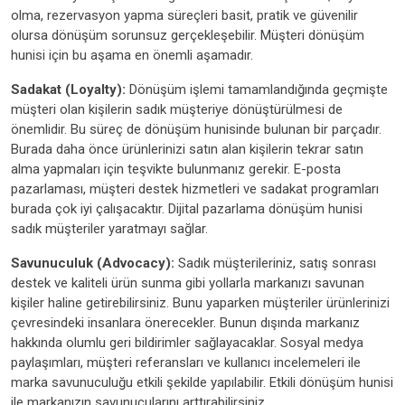
olma, rezervasyon yapma süreçleri basit, pratik ve güvenilir
olursa dönüşüm sorunsuz gerçekleşebilir. Müşteri dönüşüm
hunisi için bu aşama en önemli aşamadır.
Sadakat (Loyalty):
Dönüşüm işlemi tamamlandığında geçmişte
müşteri olan kişilerin sadık müşteriye dönüştürülmesi de
önemlidir. Bu süreç de dönüşüm hunisinde bulunan bir parçadır.
Burada daha önce ürünlerinizi satın alan kişilerin tekrar satın
alma yapmaları için teşvikte bulunmanız gerekir. E-posta
pazarlaması, müşteri destek hizmetleri ve sadakat programları
burada çok iyi çalışacaktır. Dijital pazarlama dönüşüm hunisi
sadık müşteriler yaratmayı sağlar.
Savunuculuk (Advocacy):
Sadık müşterileriniz, satış sonrası
destek ve kaliteli ürün sunma gibi yollarla markanızı savunan
kişiler haline getirebilirsiniz. Bunu yaparken müşteriler ürünlerinizi
çevresindeki insanlara önerecekler. Bunun dışında markanız
hakkında olumlu geri bildirimler sağlayacaklar. Sosyal medya
paylaşımları, müşteri referansları ve kullanıcı incelemeleri ile
marka savunuculuğu etkili şekilde yapılabilir. Etkili dönüşüm hunisi
ile markanızın savunucularını arttırabilirsiniz.