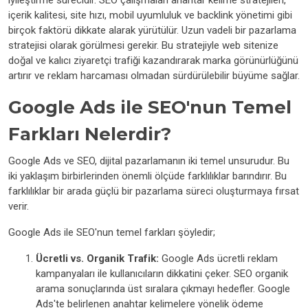
iyileştirme sürecidir. SEO çalışmaları anahtar kelime stratejileri,
içerik kalitesi, site hızı, mobil uyumluluk ve backlink yönetimi gibi
birçok faktörü dikkate alarak yürütülür. Uzun vadeli bir pazarlama
stratejisi olarak görülmesi gerekir. Bu stratejiyle web sitenize
doğal ve kalıcı ziyaretçi trafiği kazandırarak marka görünürlüğünü
artırır ve reklam harcaması olmadan sürdürülebilir büyüme sağlar.
Google Ads ile SEO'nun Temel
Farkları Nelerdir?
Google Ads ve SEO, dijital pazarlamanın iki temel unsurudur. Bu
iki yaklaşım birbirlerinden önemli ölçüde farklılıklar barındırır. Bu
farklılıklar bir arada güçlü bir pazarlama süreci oluşturmaya fırsat
verir.
Google Ads ile SEO'nun temel farkları şöyledir;
Ücretli vs. Organik Trafik:
Google Ads ücretli reklam
kampanyaları ile kullanıcıların dikkatini çeker. SEO organik
arama sonuçlarında üst sıralara çıkmayı hedefler. Google
Ads'te belirlenen anahtar kelimelere yönelik ödeme