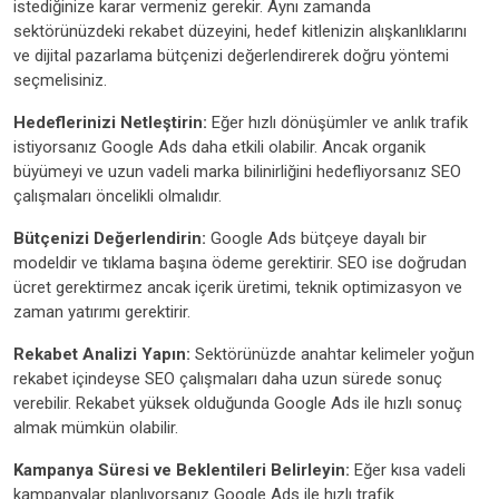
istediğinize karar vermeniz gerekir. Aynı zamanda
sektörünüzdeki rekabet düzeyini, hedef kitlenizin alışkanlıklarını
ve dijital pazarlama bütçenizi değerlendirerek doğru yöntemi
seçmelisiniz.
Hedeflerinizi Netleştirin:
Eğer hızlı dönüşümler ve anlık trafik
istiyorsanız Google Ads daha etkili olabilir. Ancak organik
büyümeyi ve uzun vadeli marka bilinirliğini hedefliyorsanız SEO
çalışmaları öncelikli olmalıdır.
Bütçenizi Değerlendirin:
Google Ads bütçeye dayalı bir
modeldir ve tıklama başına ödeme gerektirir. SEO ise doğrudan
ücret gerektirmez ancak içerik üretimi, teknik optimizasyon ve
zaman yatırımı gerektirir.
Rekabet Analizi Yapın:
Sektörünüzde anahtar kelimeler yoğun
rekabet içindeyse SEO çalışmaları daha uzun sürede sonuç
verebilir. Rekabet yüksek olduğunda Google Ads ile hızlı sonuç
almak mümkün olabilir.
Kampanya Süresi ve Beklentileri Belirleyin:
Eğer kısa vadeli
kampanyalar planlıyorsanız Google Ads ile hızlı trafik