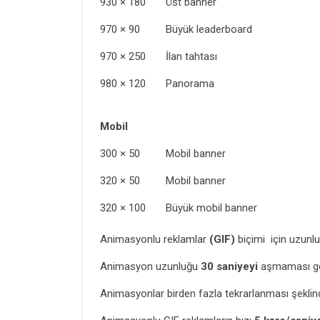
930 × 180 Üst banner
970 × 90 Büyük leaderboard
970 × 250 İlan tahtası
980 × 120 Panorama
Mobil
300 × 50 Mobil banner
320 × 50 Mobil banner
320 × 100 Büyük mobil banner
Animasyonlu reklamlar
(GIF)
biçimi için uzunlu
Animasyon uzunluğu
30 saniyeyi
aşmaması ger
Animasyonlar birden fazla tekrarlanması şeklind