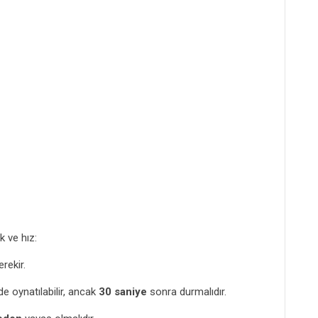
k ve hız:
ekir.
e oynatılabilir, ancak
30 saniye
sonra durmalıdır.