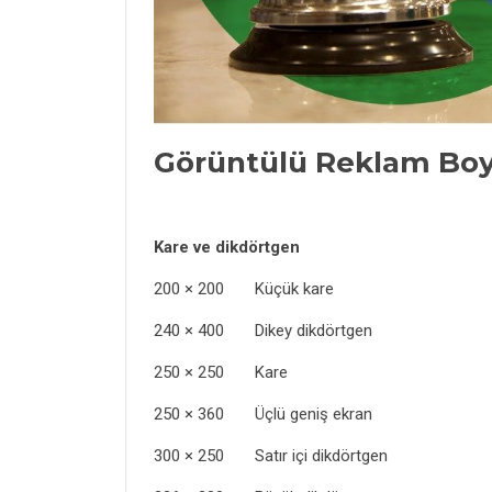
Görüntülü Reklam Boy
Kare ve dikdörtgen
200 × 200 Küçük kare
240 × 400 Dikey dikdörtgen
250 × 250 Kare
250 × 360 Üçlü geniş ekran
300 × 250 Satır içi dikdörtgen