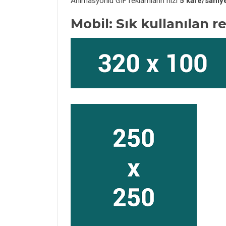
Animasyonlu GIF reklamların hızı
5 kare/sani
Mobil: Sık kullanılan 