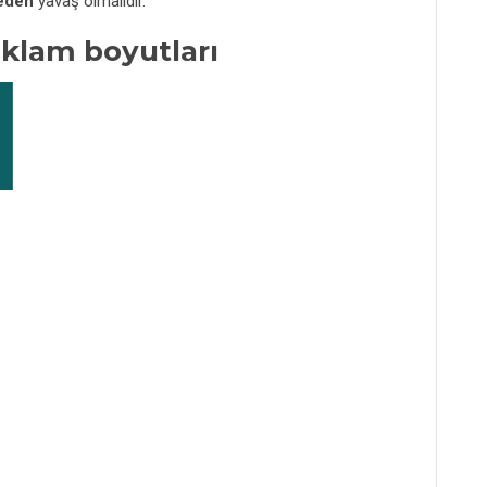
yeden
yavaş olmalıdır.
reklam boyutları