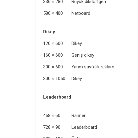
336 × 280 Büyük dikdörtgen
580 × 400 Netboard
Dikey
120 × 600 Dikey
160 × 600 Geniş dikey
300 × 600 Yarım sayfalık reklam
300 × 1050 Dikey
Leaderboard
468 × 60 Banner
728 × 90 Leaderboard