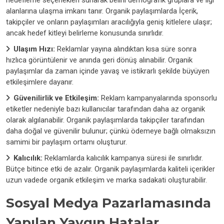
hedefleme seçenekleri sunarak belirli demografik gruplara ve ilgi
alanlarına ulaşma imkanı tanır. Organik paylaşımlarda İçerik,
takipçiler ve onların paylaşımları aracılığıyla geniş kitlelere ulaşır;
ancak hedef kitleyi belirleme konusunda sınırlıdır.
Ulaşım Hızı:
Reklamlar yayına alındıktan kısa süre sonra
hızlıca görüntülenir ve anında geri dönüş alınabilir. Organik
paylaşımlar da zaman içinde yavaş ve istikrarlı şekilde büyüyen
etkileşimlere dayanır.
Güvenilirlik ve Etkileşim:
Reklam kampanyalarında sponsorlu
etiketler nedeniyle bazı kullanıcılar tarafından daha az organik
olarak algılanabilir. Organik paylaşımlarda takipçiler tarafından
daha doğal ve güvenilir bulunur; çünkü ödemeye bağlı olmaksızın
samimi bir paylaşım ortamı oluşturur.
Kalıcılık:
Reklamlarda kalıcılık kampanya süresi ile sınırlıdır.
Bütçe bitince etki de azalır. Organik paylaşımlarda kaliteli içerikler
uzun vadede organik etkileşim ve marka sadakati oluşturabilir.
Sosyal Medya Pazarlamasında
Yapılan Yaygın Hatalar