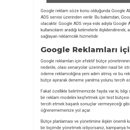
Google reklam söze konu olduğunda Google ADS a
ADS servisi üzerinden verilir. Bu bakımdan, Go
olacaktır. Google ADS veya eski adıyla Google Ad
kullanıcıların aradığı kelimelerle ilişkilendirere
sağlayan reklamcılık hizmetidir.
Google Reklamları içi
Google reklamları için efektif bütçe yönetimini
nedenle, olası senaryolar üzerinden nasıl bir st
ödeme reklamcılığına yeni adım atmış ve bu rekla
bütçe ayırarak deneme yanılma yolunu tercih ede
Fakat özellikle belirtmemizde fayda var ki, bilgi 
bir reklam modelini keşfetmek için test bütçes
tercih etmek başarılı sonuçlar vermeyeceği gib
öğrenememenize yol açar.
Bütçe planlaması ve yönetimine ilişkin önemli 
bir biçimde yönetmek istiyorsanız, kampanya hedef