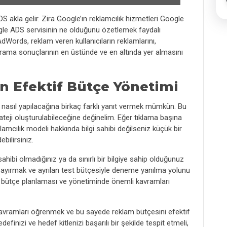
kla gelir. Zira Google’ın reklamcılık hizmetleri Google
ogle ADS servisinin ne olduğunu özetlemek faydalı
Words, reklam veren kullanıcıların reklamlarını,
k; arama sonuçlarının en üstünde ve en altında yer almasını
n Efektif Bütçe Yönetimi
n nasıl yapılacağına birkaç farklı yanıt vermek mümkün. Bu
rateji oluşturulabileceğine değinelim. Eğer tıklama başına
mcılık modeli hakkında bilgi sahibi değilseniz küçük bir
bilirsiniz.
sahibi olmadığınız ya da sınırlı bir bilgiye sahip olduğunuz
i ayırmak ve ayrılan test bütçesiyle deneme yanılma yolunu
i bütçe planlaması ve yönetiminde önemli kavramları
kavramları öğrenmek ve bu sayede reklam bütçesini efektif
inizi ve hedef kitlenizi başarılı bir şekilde tespit etmeli,