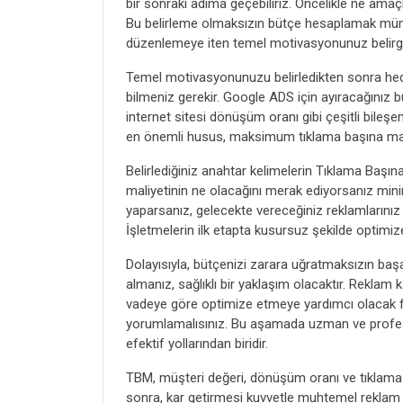
bir sonraki adıma geçebiliriz. Öncelikle ne amaç
Bu belirleme olmaksızın bütçe hesaplamak mümkü
düzenlemeye iten temel motivasyonunuz belirgin
Temel motivasyonunuzu belirledikten sonra hedef
bilmeniz gerekir. Google ADS için ayıracağınız 
internet sitesi dönüşüm oranı gibi çeşitli bile
en önemli husus, maksimum tıklama başına mali
Belirlediğiniz anahtar kelimelerin Tıklama Başına
maliyetinin ne olacağını merak ediyorsanız mini
yaparsanız, gelecekte vereceğiniz reklamlarınız d
İşletmelerin ilk etapta kusursuz şekilde optimi
Dolayısıyla, bütçenizi zarara uğratmaksızın baş
almanız, sağlıklı bir yaklaşım olacaktır. Reklam 
vadeye göre optimize etmeye yardımcı olacak fayd
yorumlamalısınız. Bu aşamada uzman ve profes
efektif yollarından biridir.
TBM, müşteri değeri, dönüşüm oranı ve tıklama or
sonra, kar getirmesi kuvvetle muhtemel reklam 