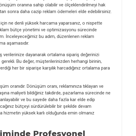
önüşüm oranına sahip olabilir ve ölçeklendirilmeyi hak
n sonra daha cazip reklam ödemeleri elde edebilirsiniz.
 için ne denli yüksek harcama yaparsanız, o nispette
eklam bütçe yönetimi ve optimizasyonu sürecinde
im. İnceleyeceğimiz bu adım, düzenlenen reklam
ama aşamasıdır.
 verilerinize dayanarak ortalama sipariş değerinizi
erekli. Bu değer, müşterilerinizden herhangi birinin,
rdiği her bir siparişe karşılık harcadığınız ortalama para
üm oranıdır. Dönüşüm oranı, reklamınıza tıklayan ve
şına maliyeti bildiğiniz takdirde, pazarlama sürecinde ne
 anlayabilir ve bu sayede daha fazla kar elde edip
cağınız bütçeyi sürdürülebilir bir şekilde devam
ya hizmetin yüksek karlı olduğunda emin olmanız
iminde Profesyonel