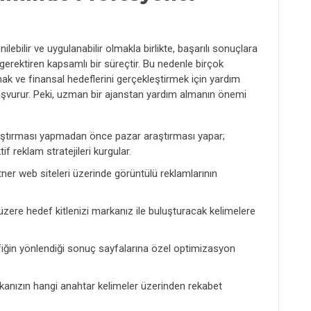
bilir ve uygulanabilir olmakla birlikte, başarılı sonuçlara
gerektiren kapsamlı bir süreçtir. Bu nedenle birçok
ak ve finansal hedeflerini gerçekleştirmek için yardım
başvurur. Peki, uzman bir ajanstan yardım almanın önemi
raştırması yapmadan önce pazar araştırması yapar;
f reklam stratejileri kurgular.
er web siteleri üzerinde görüntülü reklamlarının
zere hedef kitlenizi markanız ile buluşturacak kelimelere
afiğin yönlendiği sonuç sayfalarına özel optimizasyon
nızın hangi anahtar kelimeler üzerinden rekabet