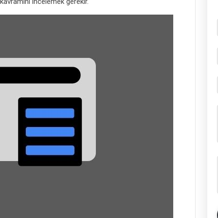
avramını incelemek gerekir.