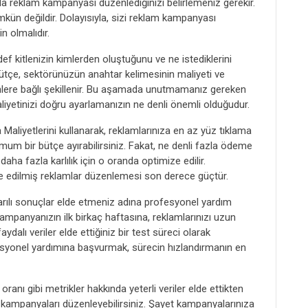
la reklam kampanyası düzenlediğinizi belirlemeniz gerekir.
n değildir. Dolayısıyla, sizi reklam kampanyası
 olmalıdır.
 kitlenizin kimlerden oluştuğunu ve ne istediklerini
bütçe, sektörünüzün anahtar kelimesinin maliyeti ve
şenlere bağlı şekillenir. Bu aşamada unutmamanız gereken
yetinizi doğru ayarlamanızın ne denli önemli olduğudur.
 Maliyetlerini kullanarak, reklamlarınıza en az yüz tıklama
mum bir bütçe ayırabilirsiniz. Fakat, ne denli fazla ödeme
aha fazla karlılık için o oranda optimize edilir.
ze edilmiş reklamlar düzenlemesi son derece güçtür.
arılı sonuçlar elde etmeniz adına profesyonel yardım
kampanyanızın ilk birkaç haftasına, reklamlarınızı uzun
alı veriler elde ettiğiniz bir test süreci olarak
yonel yardımına başvurmak, sürecin hızlandırmanın en
anı gibi metrikler hakkında yeterli veriler elde ettikten
kampanyaları düzenleyebilirsiniz. Şayet kampanyalarınıza