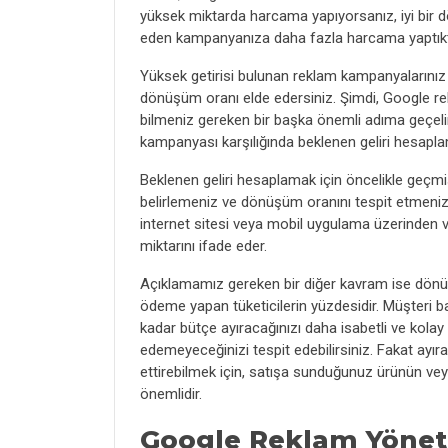
yüksek miktarda harcama yapıyorsanız, iyi bir d
eden kampanyanıza daha fazla harcama yaptıkta
Yüksek getirisi bulunan reklam kampanyalarınız
dönüşüm oranı elde edersiniz. Şimdi, Google r
bilmeniz gereken bir başka önemli adıma geçel
kampanyası karşılığında beklenen geliri hesapl
Beklenen geliri hesaplamak için öncelikle geçmiş
belirlemeniz ve dönüşüm oranını tespit etmeniz g
internet sitesi veya mobil uygulama üzerinden ve
miktarını ifade eder.
Açıklamamız gereken bir diğer kavram ise dönüş
ödeme yapan tüketicilerin yüzdesidir. Müşteri ba
kadar bütçe ayıracağınızı daha isabetli ve kolay
edemeyeceğinizi tespit edebilirsiniz. Fakat ayıra
ettirebilmek için, satışa sunduğunuz ürünün ve
önemlidir.
Google Reklam Yönet