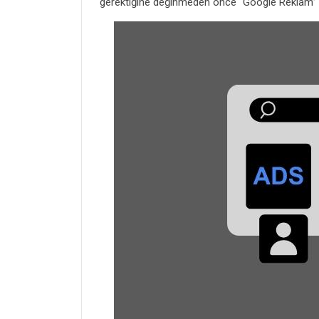
gerektiğine değinmeden önce “Google Reklam” k